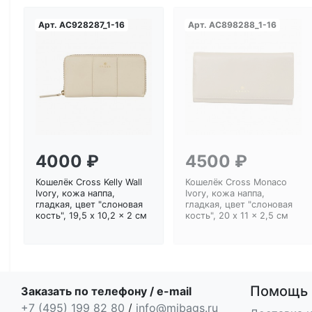
Арт.
AC928287_1-16
Арт.
AC898288_1-16
Загрузка...
Загрузка...
4000 ₽
4500 ₽
Кошелёк Cross Kelly Wall
Кошелёк Cross Monaco
Ivory, кожа наппа,
Ivory, кожа наппа,
гладкая, цвет "слоновая
гладкая, цвет "слоновая
кость", 19,5 x 10,2 x 2 см
кость", 20 x 11 x 2,5 см
Помощь
Заказать по телефону / e-mail
+7 (495) 199 82 80
/
info@mibags.ru