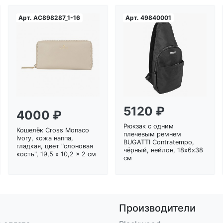
Арт.
AC898287_1-16
Арт.
49840001
Загрузка...
Загрузка...
5120 ₽
4000 ₽
Рюкзак с одним
Кошелёк Cross Monaco
плечевым ремнем
Ivory, кожа наппа,
BUGATTI Contratempo,
гладкая, цвет "слоновая
чёрный, нейлон, 18х6х38
кость", 19,5 x 10,2 x 2 см
см
Производители