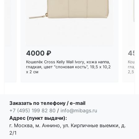
Загрузка...
4000 ₽
45
Кошелёк Cross Kelly Wall Ivory, кожа наппа,
Кошел
ем
гладкая, цвет "слоновая кость", 19,5 x 10,2
гладк
x 2 см
2,5 с
Заказать по телефону / e-mail
+7 (495) 199 82 80
/
info@mibags.ru
Адрес (пункт выдачи):
г. Москва, м. Аннино, ул. Кирпичные выемки, д.
2/1