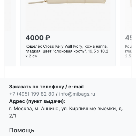
4000 ₽
45
Кошелёк Cross Kelly Wall Ivory, кожа наппа,
Кошел
ем
гладкая, цвет "слоновая кость", 19,5 x 10,2
гладк
x 2 см
2,5 с
Заказать по телефону / e-mail
+7 (495) 199 82 80
/
info@mibags.ru
Адрес (пункт выдачи):
г. Москва, м. Аннино, ул. Кирпичные выемки, д.
2/1
Помощь