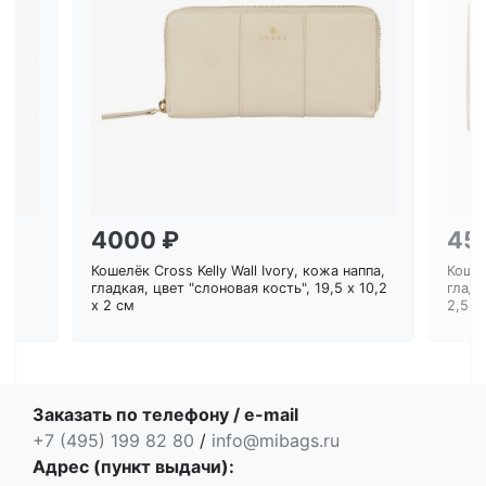
Загрузка...
4000 ₽
45
Кошелёк Cross Kelly Wall Ivory, кожа наппа,
Кошел
ем
гладкая, цвет "слоновая кость", 19,5 x 10,2
гладк
x 2 см
2,5 с
Заказать по телефону / e-mail
+7 (495) 199 82 80
/
info@mibags.ru
Адрес (пункт выдачи):