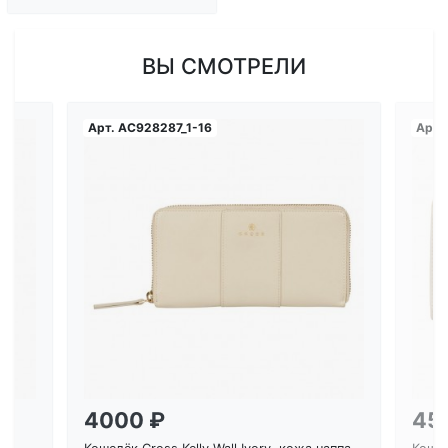
ВЫ СМОТРЕЛИ
Арт.
AC928287_1-16
Арт.
Загрузка...
4000 ₽
45