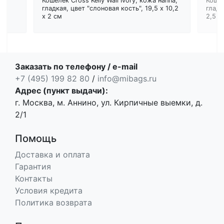
Кошелёк Cross Kelly Wall Ivory, кожа наппа,
Кошел
ем
гладкая, цвет "слоновая кость", 19,5 x 10,2
гладк
x 2 см
2,5 с
Заказать по телефону / e-mail
+7 (495) 199 82 80
/
info@mibags.ru
Адрес (пункт выдачи):
г. Москва, м. Аннино, ул. Кирпичные выемки, д.
2/1
Помощь
Доставка и оплата
Гарантия
Контакты
Условия кредита
Политика возврата