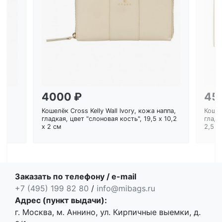
Загрузка...
4000 ₽
45
Кошелёк Cross Kelly Wall Ivory, кожа наппа,
Кошел
ем
гладкая, цвет "слоновая кость", 19,5 x 10,2
гладк
x 2 см
2,5 с
Заказать по телефону / e-mail
+7 (495) 199 82 80
/
info@mibags.ru
Адрес (пункт выдачи):
г. Москва, м. Аннино, ул. Кирпичные выемки, д.