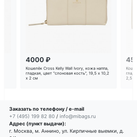
Загрузка...
4000 ₽
45
Кошелёк Cross Kelly Wall Ivory, кожа наппа,
Кошел
ем
гладкая, цвет "слоновая кость", 19,5 x 10,2
гладк
x 2 см
2,5 с
Заказать по телефону / e-mail
+7 (495) 199 82 80
/
info@mibags.ru
Адрес (пункт выдачи):
г. Москва, м. Аннино, ул. Кирпичные выемки, д.