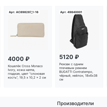
Арт.
AC898287_1-16
Арт.
49840001
Загрузка...
Загрузка...
5120 ₽
4000 ₽
Рюкзак с одним
Кошелёк Cross Monaco
плечевым ремнем
Ivory, кожа наппа,
BUGATTI Contratempo,
гладкая, цвет "слоновая
чёрный, нейлон, 18х6х38
кость", 19,5 x 10,2 x 2 см
см
Производители