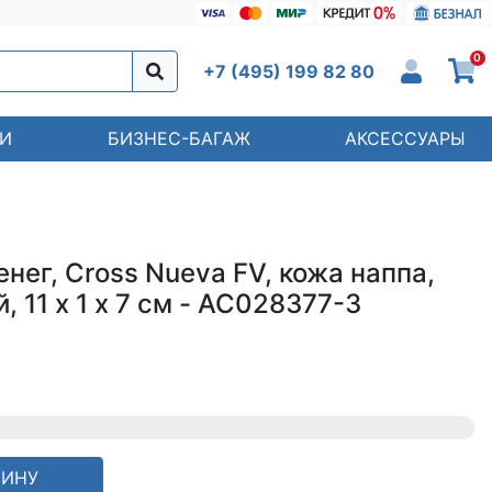
0
+7 (495) 199 82 80
И
БИЗНЕС-БАГАЖ
АКСЕССУАРЫ
нег, Cross Nueva FV, кожа наппа,
 11 х 1 х 7 см - AC028377-3
ЗИНУ