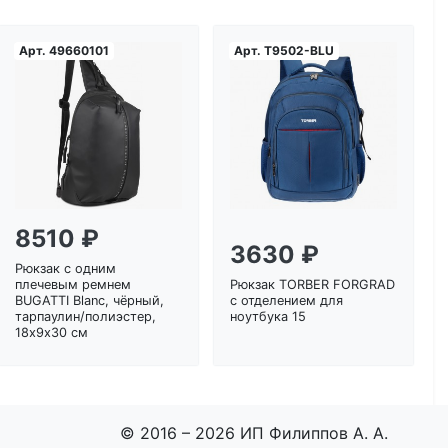
Арт.
49660101
Арт.
T9502-BLU
Загрузка...
Загрузка...
8510 ₽
3630 ₽
Рюкзак с одним
плечевым ремнем
Рюкзак TORBER FORGRAD
BUGATTI Blanc, чёрный,
с отделением для
тарпаулин/полиэстер,
ноутбука 15
18х9х30 см
© 2016 – 2026 ИП Филиппов А. А.