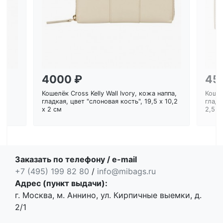
4000 ₽
45
Кошелёк Cross Kelly Wall Ivory, кожа наппа,
Кошел
ем
гладкая, цвет "слоновая кость", 19,5 x 10,2
гладк
x 2 см
2,5 с
Заказать по телефону / e-mail
+7 (495) 199 82 80
/
info@mibags.ru
Адрес (пункт выдачи):
г. Москва, м. Аннино, ул. Кирпичные выемки, д.
2/1