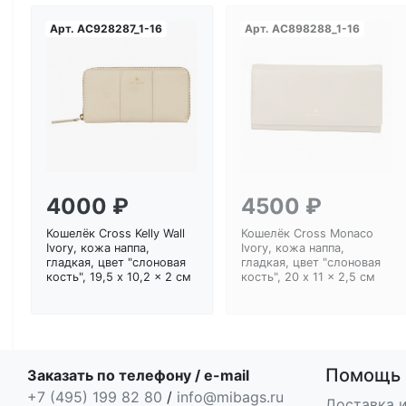
Арт.
AC928287_1-16
Арт.
AC898288_1-16
Загрузка...
Загрузка...
4000 ₽
4500 ₽
Кошелёк Cross Kelly Wall
Кошелёк Cross Monaco
Ivory, кожа наппа,
Ivory, кожа наппа,
гладкая, цвет "слоновая
гладкая, цвет "слоновая
кость", 19,5 x 10,2 x 2 см
кость", 20 x 11 x 2,5 см
Помощь
Заказать по телефону / e-mail
+7 (495) 199 82 80
/
info@mibags.ru
Доставка и