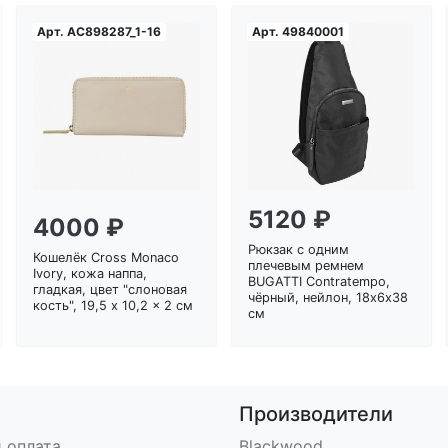
Арт.
AC898287_1-16
Арт.
49840001
Загрузка...
Загрузка...
5120 ₽
4000 ₽
Рюкзак с одним
Кошелёк Cross Monaco
плечевым ремнем
Ivory, кожа наппа,
BUGATTI Contratempo,
гладкая, цвет "слоновая
чёрный, нейлон, 18х6х38
кость", 19,5 x 10,2 x 2 см
см
Производители
 оплата
Blackwood