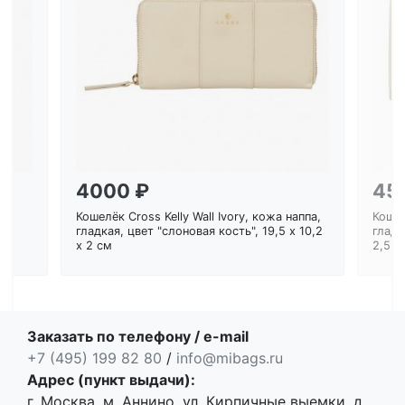
Загрузка...
4000 ₽
45
Кошелёк Cross Kelly Wall Ivory, кожа наппа,
Кошел
ем
гладкая, цвет "слоновая кость", 19,5 x 10,2
гладк
x 2 см
2,5 с
Заказать по телефону / e-mail
+7 (495) 199 82 80
/
info@mibags.ru
Адрес (пункт выдачи):
г. Москва, м. Аннино, ул. Кирпичные выемки, д.