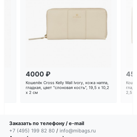
Загрузка...
4000 ₽
45
Кошелёк Cross Kelly Wall Ivory, кожа наппа,
Кошел
ем
гладкая, цвет "слоновая кость", 19,5 x 10,2
гладк
x 2 см
2,5 с
Заказать по телефону / e-mail
+7 (495) 199 82 80
/
info@mibags.ru