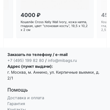
4000 ₽
45
Кошелёк Cross Kelly Wall Ivory, кожа наппа,
Кошел
ем
гладкая, цвет "слоновая кость", 19,5 x 10,2
гладк
x 2 см
2,5 с
Заказать по телефону / e-mail
+7 (495) 199 82 80
/
info@mibags.ru
Адрес (пункт выдачи):
г. Москва, м. Аннино, ул. Кирпичные выемки, д.
2/1
Помощь
Доставка и оплата
Гарантия
Контакты