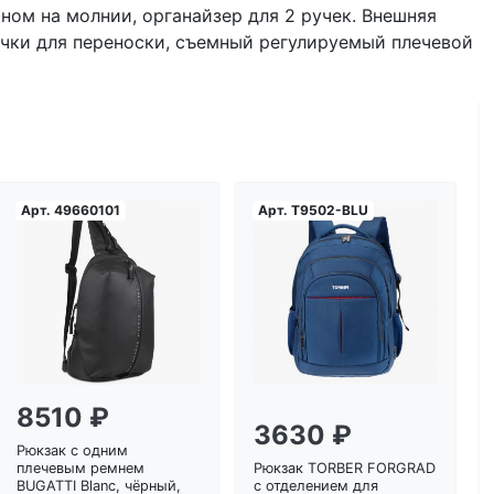
ом на молнии, органайзер для 2 ручек. Внешняя
учки для переноски, съемный регулируемый плечевой
Арт.
49660101
Арт.
T9502-BLU
Загрузка...
Загрузка...
8510 ₽
3630 ₽
Рюкзак с одним
плечевым ремнем
Рюкзак TORBER FORGRAD
BUGATTI Blanc, чёрный,
с отделением для