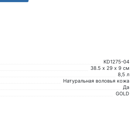
KD1275-04
38.5 х 29 х 9 см
8,5 л
Натуральная воловья кожа
Да
GOLD