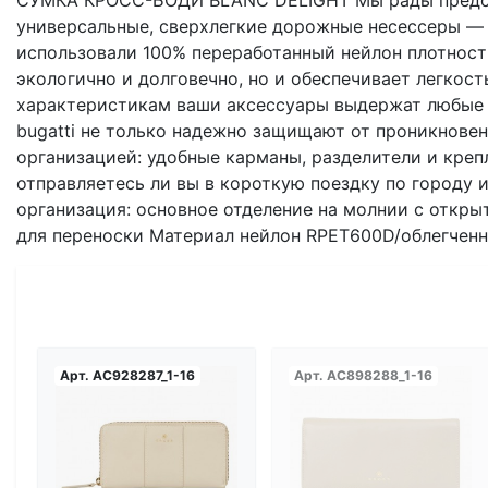
СУМКА КРОСС-БОДИ BLANC DELIGHT Мы рады предста
универсальные, сверхлегкие дорожные несессеры — 
использовали 100% переработанный нейлон плотнос
экологично и долговечно, но и обеспечивает легкос
характеристикам ваши аксессуары выдержат любые 
bugatti не только надежно защищают от проникновен
организацией: удобные карманы, разделители и креп
отправляетесь ли вы в короткую поездку по городу
организация: основное отделение на молнии с откры
для переноски Материал нейлон RPET600D/облегченный 
Арт.
AC928287_1-16
Арт.
AC898288_1-16