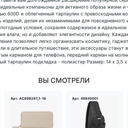
вить вам долгожданное расширение популярной сери
идеальные компаньоны для активного образа жизни и ч
тью 600D и облегченный тарпаулин с превосходными в
ть изделий, делая их незаменимыми для повседневного 
погодные условия, сохраняя содержимое в идеальном
ия влаги, но и добавляют элегантности дизайну. Кажд
ления позволяют легко организовать косметику, гадже
 или в длительное путешествие, эти аксессуары стану
тым карманом для телефона, передний карман на молни
тарпаулин подкладка - полиэстер Размер: 14 х 3,5 х 18
ВЫ СМОТРЕЛИ
Арт.
AC898287_1-16
Арт.
49840001