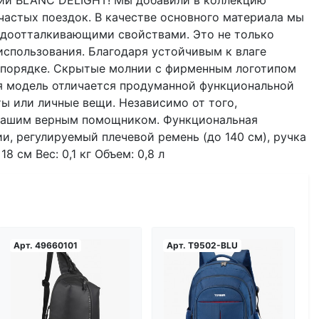
и BLANC DELIGHT! Мы добавили в коллекцию
астых поездок. В качестве основного материала мы
одоотталкивающими свойствами. Это не только
использования. Благодаря устойчивым к влаге
 порядке. Скрытые молнии с фирменным логотипом
ая модель отличается продуманной функциональной
ты или личные вещи. Независимо от того,
т вашим верным помощником. Функциональная
и, регулируемый плечевой ремень (до 140 см), ручка
 см Вес: 0,1 кг Объем: 0,8 л
Арт.
49660101
Арт.
T9502-BLU