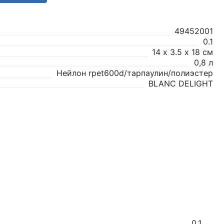
49452001
0.1
14 х 3.5 х 18 см
0,8 л
Нейлон rpet600d/тарпаулин/полиэстер
BLANC DELIGHT
0.1