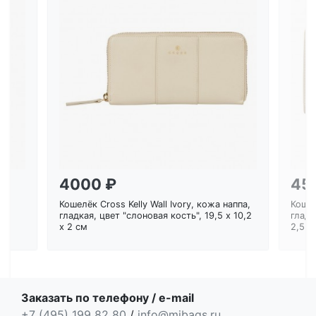
Загрузка...
4000 ₽
45
Кошелёк Cross Kelly Wall Ivory, кожа наппа,
Кошел
ем
гладкая, цвет "слоновая кость", 19,5 x 10,2
гладк
x 2 см
2,5 с
Заказать по телефону / e-mail
+7 (495) 199 82 80
/
info@mibags.ru