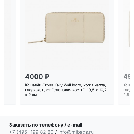
Загрузка...
4000 ₽
45
Кошелёк Cross Kelly Wall Ivory, кожа наппа,
Кошел
ем
гладкая, цвет "слоновая кость", 19,5 x 10,2
гладк
x 2 см
2,5 с
Заказать по телефону / e-mail
+7 (495) 199 82 80
/
info@mibags.ru