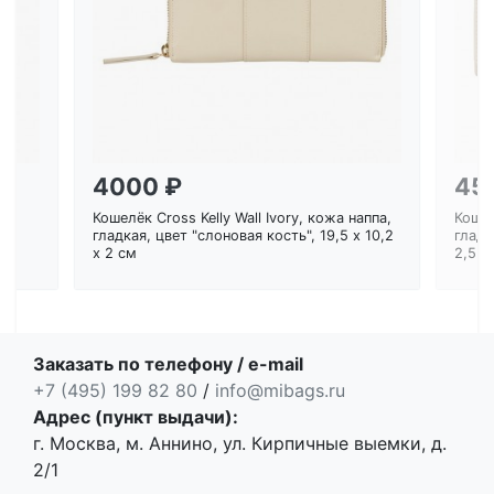
Загрузка...
4000 ₽
45
Кошелёк Cross Kelly Wall Ivory, кожа наппа,
Кошел
ем
гладкая, цвет "слоновая кость", 19,5 x 10,2
гладк
x 2 см
2,5 с
Заказать по телефону / e-mail
+7 (495) 199 82 80
/
info@mibags.ru
Адрес (пункт выдачи):
г. Москва, м. Аннино, ул. Кирпичные выемки, д.
2/1