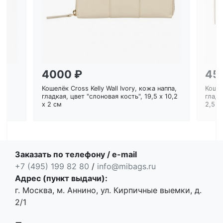
4000 ₽
45
Кошелёк Cross Kelly Wall Ivory, кожа наппа,
Кошел
ем
гладкая, цвет "слоновая кость", 19,5 x 10,2
гладк
x 2 см
2,5 с
Заказать по телефону / e-mail
+7 (495) 199 82 80
/
info@mibags.ru
Адрес (пункт выдачи):
г. Москва, м. Аннино, ул. Кирпичные выемки, д.
2/1