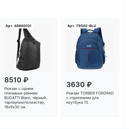
Арт.
49660101
Арт.
T9502-BLU
Загрузка...
Загрузка...
8510 ₽
3630 ₽
Рюкзак с одним
плечевым ремнем
Рюкзак TORBER FORGRAD
BUGATTI Blanc, чёрный,
с отделением для
тарпаулин/полиэстер,
ноутбука 15
18х9х30 см