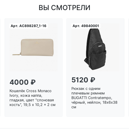
ВЫ СМОТРЕЛИ
Арт.
AC898287_1-16
Арт.
49840001
Загрузка...
Загрузка...
5120 ₽
4000 ₽
Рюкзак с одним
Кошелёк Cross Monaco
плечевым ремнем
Ivory, кожа наппа,
BUGATTI Contratempo,
гладкая, цвет "слоновая
чёрный, нейлон, 18х6х38
кость", 19,5 x 10,2 x 2 см
см