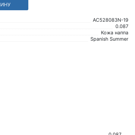
ЗИНУ
AC528083N-19
0.087
Кожа наппа
Spanish Summer
0.087