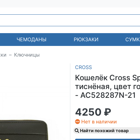
ЧЕМОДАНЫ
РЮКЗАКИ
СУМК
жки
Ключницы
CROSS
Кошелёк Cross S
тиснёная, цвет го
- AC528287N-21
4250 ₽
Нет в наличии
Найти похожий товар