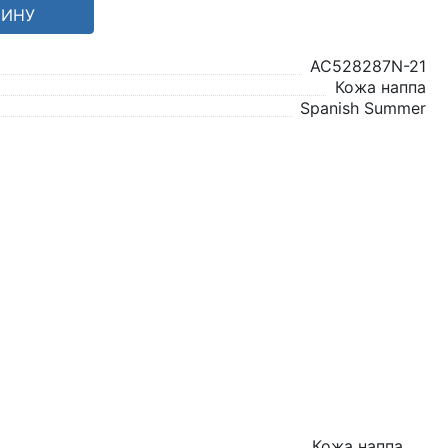
ЗИНУ
AC528287N-21
Кожа наппа
Spanish Summer
Кожа наппа