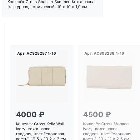
Кошелёк Cross Spanish Summer. Кожа наппа,
фактурная, коричневый, 19 х 10 х 1,9 см
Арт.
AC928287_1-16
Арт.
AC898288_1-16
Загрузка...
Загрузка...
4000 ₽
4500 ₽
Кошелёк Cross Kelly Wall
Кошелёк Cross Monaco
Ivory, кожа наппа,
Ivory, кожа наппа,
гладкая, цвет "слоновая
гладкая, цвет "слоновая
кость", 19,5 x 10,2 x 2 см
кость", 20 x 11 x 2,5 см