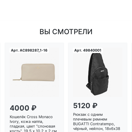
ВЫ СМОТРЕЛИ
Арт.
AC898287_1-16
Арт.
49840001
Загрузка...
Загрузка...
5120 ₽
4000 ₽
Рюкзак с одним
Кошелёк Cross Monaco
плечевым ремнем
Ivory, кожа наппа,
BUGATTI Contratempo,
гладкая, цвет "слоновая
чёрный, нейлон, 18х6х38
кость", 19,5 x 10,2 x 2 см