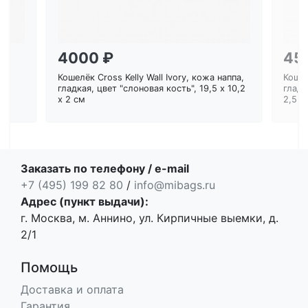
4000 ₽
45
Кошелёк Cross Kelly Wall Ivory, кожа наппа,
Кошел
ем
гладкая, цвет "слоновая кость", 19,5 x 10,2
гладк
x 2 см
2,5 с
Заказать по телефону / e-mail
+7 (495) 199 82 80
/
info@mibags.ru
Адрес (пункт выдачи):
г. Москва, м. Аннино, ул. Кирпичные выемки, д.
2/1
Помощь
Доставка и оплата
Гарантия