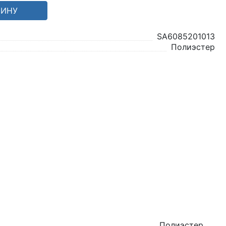
ЗИНУ
SA6085201013
Полиэстер
Полиэстер