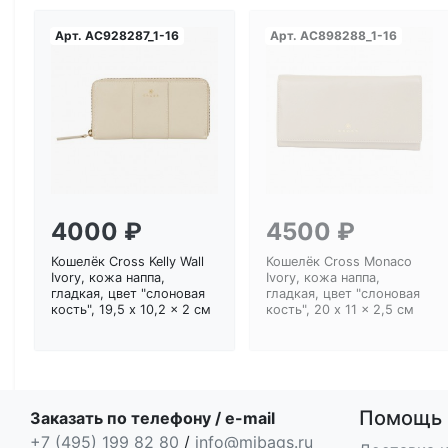
Арт.
AC928287_1-16
Арт.
AC898288_1-16
Загрузка...
Загрузка...
4000 ₽
4500 ₽
Кошелёк Cross Kelly Wall
Кошелёк Cross Monaco
Ivory, кожа наппа,
Ivory, кожа наппа,
гладкая, цвет "слоновая
гладкая, цвет "слоновая
кость", 19,5 x 10,2 x 2 см
кость", 20 x 11 x 2,5 см
Помощь
Заказать по телефону / e-mail
+7 (495) 199 82 80
/
info@mibags.ru