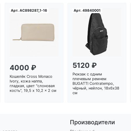
Арт.
AC898287_1-16
Арт.
49840001
Загрузка...
Загрузка...
5120 ₽
4000 ₽
Рюкзак с одним
Кошелёк Cross Monaco
плечевым ремнем
Ivory, кожа наппа,
BUGATTI Contratempo,
гладкая, цвет "слоновая
чёрный, нейлон, 18х6х38
кость", 19,5 x 10,2 x 2 см
см
Производители