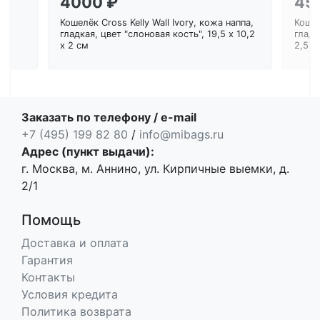
4000 ₽
45
Кошелёк Cross Kelly Wall Ivory, кожа наппа,
Кошел
ем
гладкая, цвет "слоновая кость", 19,5 x 10,2
гладк
x 2 см
2,5 с
Заказать по телефону / e-mail
+7 (495) 199 82 80
/
info@mibags.ru
Адрес (пункт выдачи):
г. Москва, м. Аннино, ул. Кирпичные выемки, д.
2/1
Помощь
Доставка и оплата
Гарантия
Контакты
Условия кредита
Политика возврата