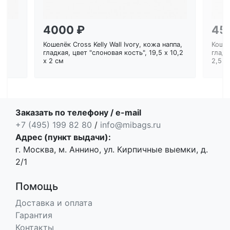
4000 ₽
45
Кошелёк Cross Kelly Wall Ivory, кожа наппа,
Кошел
ем
гладкая, цвет "слоновая кость", 19,5 x 10,2
гладк
x 2 см
2,5 с
Заказать по телефону / e-mail
+7 (495) 199 82 80
/
info@mibags.ru
Адрес (пункт выдачи):
г. Москва, м. Аннино, ул. Кирпичные выемки, д.
2/1
Помощь
Доставка и оплата
Гарантия
Контакты