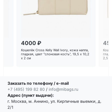
Загрузка...
4000 ₽
45
Кошелёк Cross Kelly Wall Ivory, кожа наппа,
Кошел
ем
гладкая, цвет "слоновая кость", 19,5 x 10,2
гладк
x 2 см
2,5 с
Заказать по телефону / e-mail
+7 (495) 199 82 80
/
info@mibags.ru
Адрес (пункт выдачи):
г. Москва, м. Аннино, ул. Кирпичные выемки, д.
2/1