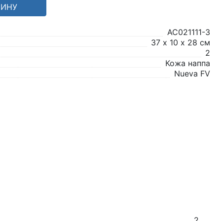
ЗИНУ
AC021111-3
37 х 10 х 28 см
2
Кожа наппа
Nueva FV
2