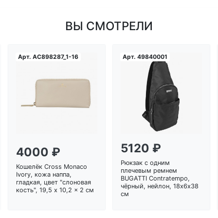
ВЫ СМОТРЕЛИ
Арт.
AC898287_1-16
Арт.
49840001
Загрузка...
Загрузка...
5120 ₽
4000 ₽
Рюкзак с одним
Кошелёк Cross Monaco
плечевым ремнем
Ivory, кожа наппа,
BUGATTI Contratempo,
гладкая, цвет "слоновая
чёрный, нейлон, 18х6х38
кость", 19,5 x 10,2 x 2 см
см