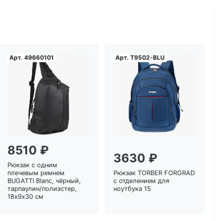
Арт.
49660101
Арт.
T9502-BLU
Загрузка...
Загрузка...
8510 ₽
3630 ₽
Рюкзак с одним
плечевым ремнем
Рюкзак TORBER FORGRAD
BUGATTI Blanc, чёрный,
с отделением для
тарпаулин/полиэстер,
ноутбука 15
18х9х30 см