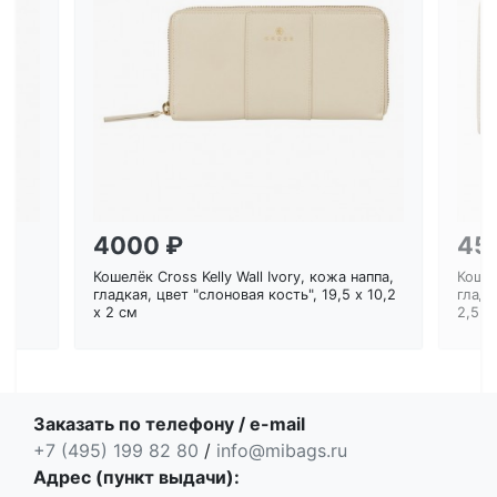
Загрузка...
4000 ₽
45
Кошелёк Cross Kelly Wall Ivory, кожа наппа,
Кошел
ем
гладкая, цвет "слоновая кость", 19,5 x 10,2
гладк
x 2 см
2,5 с
Заказать по телефону / e-mail
+7 (495) 199 82 80
/
info@mibags.ru
Адрес (пункт выдачи):