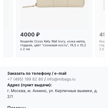
4000 ₽
45
Кошелёк Cross Kelly Wall Ivory, кожа наппа,
Кошел
ем
гладкая, цвет "слоновая кость", 19,5 x 10,2
гладк
x 2 см
2,5 с
Заказать по телефону / e-mail
+7 (495) 199 82 80
/
info@mibags.ru
Адрес (пункт выдачи):
г. Москва, м. Аннино, ул. Кирпичные выемки, д.
2/1
Помощь