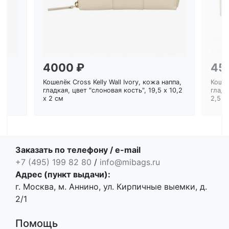
4000 ₽
45
Кошелёк Cross Kelly Wall Ivory, кожа наппа,
Кошел
ем
гладкая, цвет "слоновая кость", 19,5 x 10,2
гладк
x 2 см
2,5 с
Заказать по телефону / e-mail
+7 (495) 199 82 80
/
info@mibags.ru
Адрес (пункт выдачи):
г. Москва, м. Аннино, ул. Кирпичные выемки, д.
2/1
Помощь