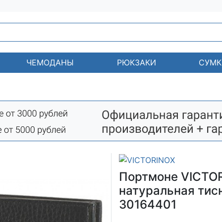
ЧЕМОДАНЫ
РЮКЗАКИ
СУМК
Портмоне VICTORI
натуральная тисн
30164401