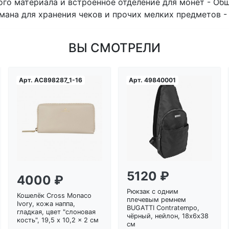
ого материала и встроенное отделение для монет - Об
мана для хранения чеков и прочих мелких предметов -
ВЫ СМОТРЕЛИ
Арт.
AC898287_1-16
Арт.
49840001
Загрузка...
Загрузка...
5120 ₽
4000 ₽
Рюкзак с одним
Кошелёк Cross Monaco
плечевым ремнем
Ivory, кожа наппа,
BUGATTI Contratempo,
гладкая, цвет "слоновая
чёрный, нейлон, 18х6х38
кость", 19,5 x 10,2 x 2 см
см