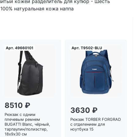
шитый кожей разделитель для купюр - Шесть
 100% натуральная кожа наппа
Арт.
49660101
Арт.
T9502-BLU
Загрузка...
Загрузка...
8510 ₽
3630 ₽
Рюкзак с одним
плечевым ремнем
Рюкзак TORBER FORGRAD
BUGATTI Blanc, чёрный,
с отделением для
тарпаулин/полиэстер,
ноутбука 15
18х9х30 см