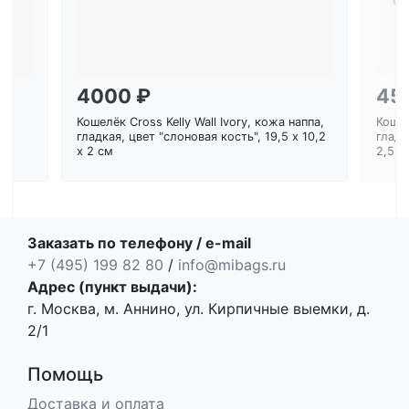
4000 ₽
45
Кошелёк Cross Kelly Wall Ivory, кожа наппа,
Кошел
ем
гладкая, цвет "слоновая кость", 19,5 x 10,2
гладк
x 2 см
2,5 с
Заказать по телефону / e-mail
+7 (495) 199 82 80
/
info@mibags.ru
Адрес (пункт выдачи):
г. Москва, м. Аннино, ул. Кирпичные выемки, д.
2/1
Помощь
Доставка и оплата