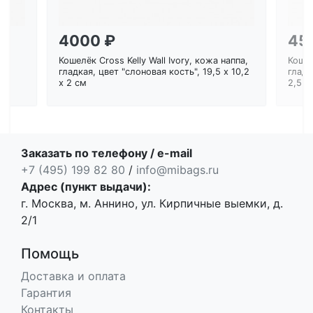
4000 ₽
45
Кошелёк Cross Kelly Wall Ivory, кожа наппа,
Кошел
ем
гладкая, цвет "слоновая кость", 19,5 x 10,2
гладк
x 2 см
2,5 с
Заказать по телефону / e-mail
+7 (495) 199 82 80
/
info@mibags.ru
Адрес (пункт выдачи):
г. Москва, м. Аннино, ул. Кирпичные выемки, д.
2/1
Помощь
Доставка и оплата
Гарантия
Контакты