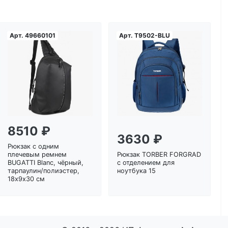
Арт.
49660101
Арт.
T9502-BLU
Загрузка...
Загрузка...
8510 ₽
3630 ₽
Рюкзак с одним
плечевым ремнем
Рюкзак TORBER FORGRAD
BUGATTI Blanc, чёрный,
с отделением для
тарпаулин/полиэстер,
ноутбука 15
18х9х30 см