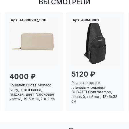
ВЫ СМОТРЕЛИ
Арт.
AC898287_1-16
Арт.
49840001
Загрузка...
Загрузка...
5120 ₽
4000 ₽
Рюкзак с одним
Кошелёк Cross Monaco
плечевым ремнем
Ivory, кожа наппа,
BUGATTI Contratempo,
гладкая, цвет "слоновая
чёрный, нейлон, 18х6х38
кость", 19,5 x 10,2 x 2 см
см