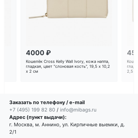
Загрузка...
4000 ₽
45
Кошелёк Cross Kelly Wall Ivory, кожа наппа,
Кошел
ем
гладкая, цвет "слоновая кость", 19,5 x 10,2
гладк
x 2 см
2,5 с
Заказать по телефону / e-mail
+7 (495) 199 82 80
/
info@mibags.ru
Адрес (пункт выдачи):
г. Москва, м. Аннино, ул. Кирпичные выемки, д.
2/1