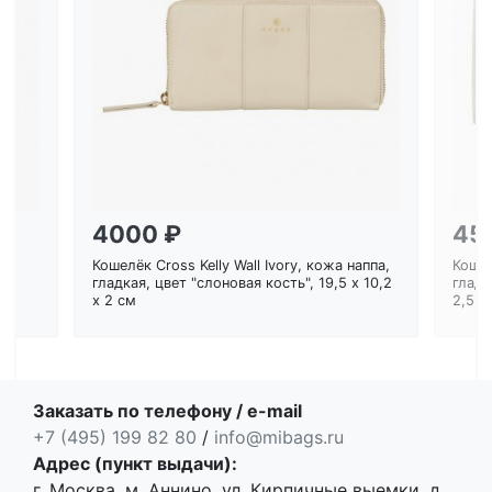
Загрузка...
4000 ₽
45
Кошелёк Cross Kelly Wall Ivory, кожа наппа,
Кошел
ем
гладкая, цвет "слоновая кость", 19,5 x 10,2
гладк
x 2 см
2,5 с
Заказать по телефону / e-mail
+7 (495) 199 82 80
/
info@mibags.ru
Адрес (пункт выдачи):
г. Москва, м. Аннино, ул. Кирпичные выемки, д.