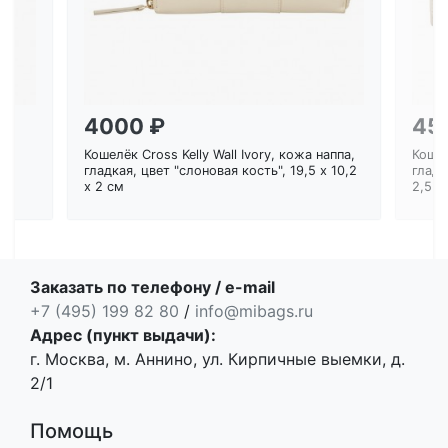
4000 ₽
45
Кошелёк Cross Kelly Wall Ivory, кожа наппа,
Кошел
ем
гладкая, цвет "слоновая кость", 19,5 x 10,2
гладк
x 2 см
2,5 с
Заказать по телефону / e-mail
+7 (495) 199 82 80
/
info@mibags.ru
Адрес (пункт выдачи):
г. Москва, м. Аннино, ул. Кирпичные выемки, д.
2/1
Помощь