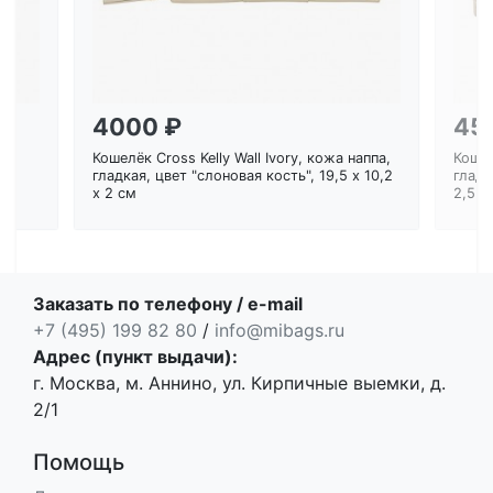
4000 ₽
45
Кошелёк Cross Kelly Wall Ivory, кожа наппа,
Кошел
ем
гладкая, цвет "слоновая кость", 19,5 x 10,2
гладк
x 2 см
2,5 с
Заказать по телефону / e-mail
+7 (495) 199 82 80
/
info@mibags.ru
Адрес (пункт выдачи):
г. Москва, м. Аннино, ул. Кирпичные выемки, д.
2/1
Помощь