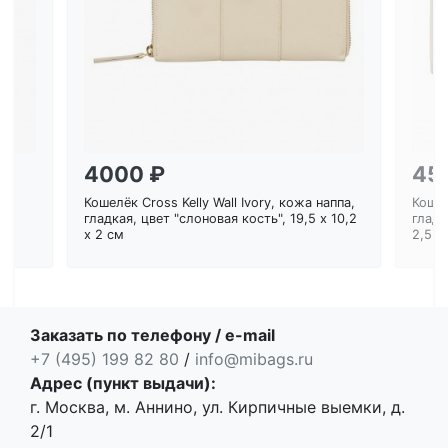
4000 ₽
45
Кошелёк Cross Kelly Wall Ivory, кожа наппа,
Кошел
ем
гладкая, цвет "слоновая кость", 19,5 x 10,2
гладк
x 2 см
2,5 с
Заказать по телефону / e-mail
+7 (495) 199 82 80
/
info@mibags.ru
Адрес (пункт выдачи):
г. Москва, м. Аннино, ул. Кирпичные выемки, д.
2/1