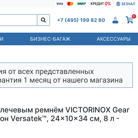
0
+7 (495) 199 82 80
И
БИЗНЕС-БАГАЖ
АКСЕССУАРЫ
плечевым ремнём VICTORINOX Gear
лон Versatek™, 24x10x34 см, 8 л -