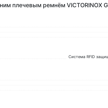
дним плечевым ремнём VICTORINOX Ge
Система RFID защищ