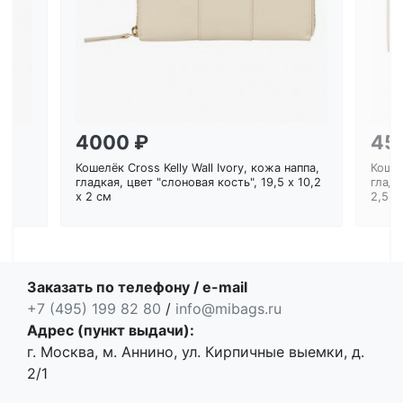
4000 ₽
45
Кошелёк Cross Kelly Wall Ivory, кожа наппа,
Кошел
ем
гладкая, цвет "слоновая кость", 19,5 x 10,2
гладк
x 2 см
2,5 с
Заказать по телефону / e-mail
+7 (495) 199 82 80
/
info@mibags.ru
Адрес (пункт выдачи):
г. Москва, м. Аннино, ул. Кирпичные выемки, д.
2/1