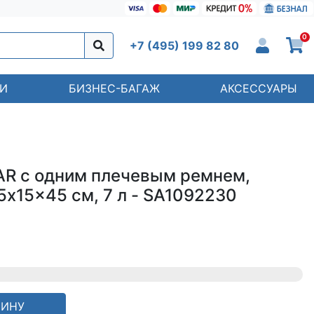
0
+7 (495) 199 82 80
И
БИЗНЕС-БАГАЖ
АКСЕССУАРЫ
R с одним плечевым ремнем,
x15x45 см, 7 л - SA1092230
ЗИНУ