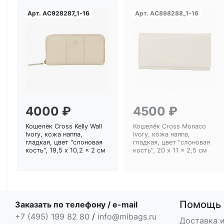
Арт.
AC928287_1-16
Арт.
AC898288_1-16
Загрузка...
Загрузка...
4000 ₽
4500 ₽
Кошелёк Cross Kelly Wall
Кошелёк Cross Monaco
Ivory, кожа наппа,
Ivory, кожа наппа,
гладкая, цвет "слоновая
гладкая, цвет "слоновая
кость", 19,5 x 10,2 x 2 см
кость", 20 x 11 x 2,5 см
Помощь
Заказать по телефону / e-mail
+7 (495) 199 82 80
/
info@mibags.ru
Доставка и