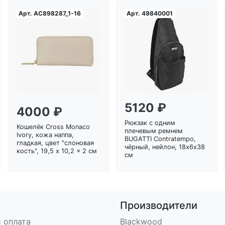
Арт.
AC898287_1-16
Арт.
49840001
Загрузка...
Загрузка...
5120 ₽
4000 ₽
Рюкзак с одним
Кошелёк Cross Monaco
плечевым ремнем
Ivory, кожа наппа,
BUGATTI Contratempo,
гладкая, цвет "слоновая
чёрный, нейлон, 18х6х38
кость", 19,5 x 10,2 x 2 см
см
Производители
 оплата
Blackwood