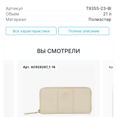
Артикул
T9355-23-Bl
Объем
21 л
Материал
Полиэстер
Все характеристики
Полное описание
ВЫ СМОТРЕЛИ
Арт.
AC928287_1-16
Арт.
Загрузка...