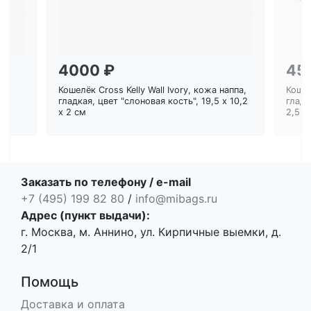
4000 ₽
45
Кошелёк Cross Kelly Wall Ivory, кожа наппа,
Кошел
ем
гладкая, цвет "слоновая кость", 19,5 x 10,2
гладк
x 2 см
2,5 с
Заказать по телефону / e-mail
+7 (495) 199 82 80
/
info@mibags.ru
Адрес (пункт выдачи):
г. Москва, м. Аннино, ул. Кирпичные выемки, д.
2/1
Помощь
Доставка и оплата