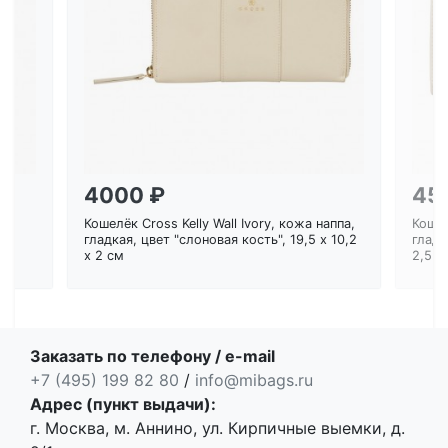
Загрузка...
4000 ₽
45
Кошелёк Cross Kelly Wall Ivory, кожа наппа,
Кошел
ем
гладкая, цвет "слоновая кость", 19,5 x 10,2
гладк
x 2 см
2,5 с
Заказать по телефону / e-mail
+7 (495) 199 82 80
/
info@mibags.ru
Адрес (пункт выдачи):
г. Москва, м. Аннино, ул. Кирпичные выемки, д.