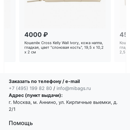
4000 ₽
45
Кошелёк Cross Kelly Wall Ivory, кожа наппа,
Кошел
ем
гладкая, цвет "слоновая кость", 19,5 x 10,2
гладк
x 2 см
2,5 с
Заказать по телефону / e-mail
+7 (495) 199 82 80
/
info@mibags.ru
Адрес (пункт выдачи):
г. Москва, м. Аннино, ул. Кирпичные выемки, д.
2/1
Помощь