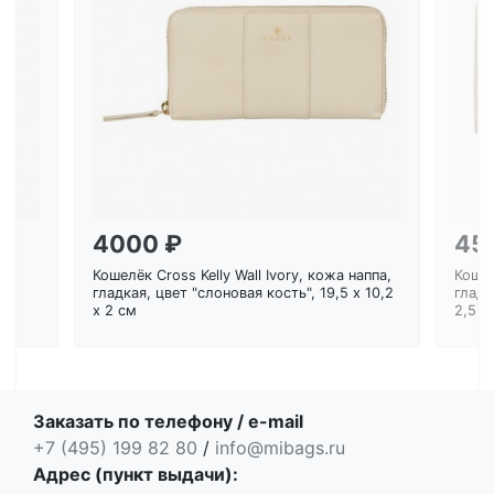
Загрузка...
4000 ₽
45
Кошелёк Cross Kelly Wall Ivory, кожа наппа,
Кошел
ем
гладкая, цвет "слоновая кость", 19,5 x 10,2
гладк
x 2 см
2,5 с
Заказать по телефону / e-mail
+7 (495) 199 82 80
/
info@mibags.ru
Адрес (пункт выдачи):