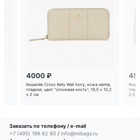
Загрузка...
4000 ₽
45
Кошелёк Cross Kelly Wall Ivory, кожа наппа,
Кошел
ем
гладкая, цвет "слоновая кость", 19,5 x 10,2
гладк
x 2 см
2,5 с
Заказать по телефону / e-mail
+7 (495) 199 82 80
/
info@mibags.ru