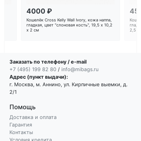
4000 ₽
45
Кошелёк Cross Kelly Wall Ivory, кожа наппа,
Кошел
ем
гладкая, цвет "слоновая кость", 19,5 x 10,2
гладк
x 2 см
2,5 с
Заказать по телефону / e-mail
+7 (495) 199 82 80
/
info@mibags.ru
Адрес (пункт выдачи):
г. Москва, м. Аннино, ул. Кирпичные выемки, д.
2/1
Помощь
Доставка и оплата
Гарантия
Контакты
Условия кредита