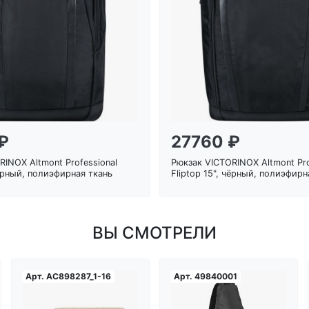
Загрузка...
Загрузка...
₽
27760 ₽
RINOX Altmont Professional
Рюкзак VICTORINOX Altmont Pro
чёрный, полиэфирная ткань
Fliptop 15", чёрный, полиэфирн
ВЫ СМОТРЕЛИ
Арт.
AC898287_1-16
Арт.
49840001