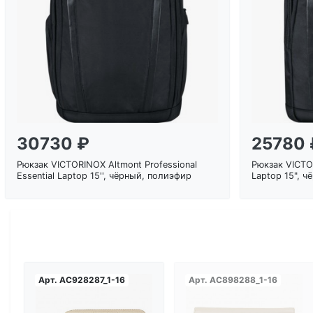
Загрузка...
30730 ₽
25780 
Рюкзак VICTORINOX Altmont Professional
Рюкзак VICTO
Essential Laptop 15'', чёрный, полиэфир
Laptop 15", 
Арт.
AC928287_1-16
Арт.
AC898288_1-16