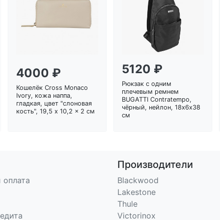
5120 ₽
4000 ₽
Рюкзак с одним
Кошелёк Cross Monaco
плечевым ремнем
Ivory, кожа наппа,
BUGATTI Contratempo,
гладкая, цвет "слоновая
чёрный, нейлон, 18х6х38
кость", 19,5 x 10,2 x 2 см
см
Производители
 оплата
Blackwood
Lakestone
Thule
редита
Victorinox