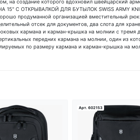
ом, на создание которого вдохновил швейцарский а
15" С ОТКРЫВАЛКОЙ ДЛЯ БУТЫЛОК SWISS ARMY KNIFE 
рошо продуманной организацией вместительный рюкза
делительный отсек для документов, два слота для хран
боковых кармана и карман-крышка на молнии с тремя 
ертикальных передних кармана на молнии, один из кот
улируемых по размеру кармана и карман-крышка на мо
Арт.
602153