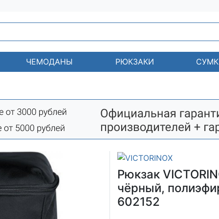
ЧЕМОДАНЫ
РЮКЗАКИ
СУМК
Рюкзак VICTORINO
чёрный, полиэфир
602152