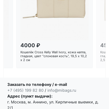
Загрузка...
4000 ₽
45
Кошелёк Cross Kelly Wall Ivory, кожа наппа,
Кошел
ем
гладкая, цвет "слоновая кость", 19,5 x 10,2
гладк
x 2 см
2,5 с
Заказать по телефону / e-mail
+7 (495) 199 82 80
/
info@mibags.ru
Адрес (пункт выдачи):
г. Москва, м. Аннино, ул. Кирпичные выемки, д.
2/1